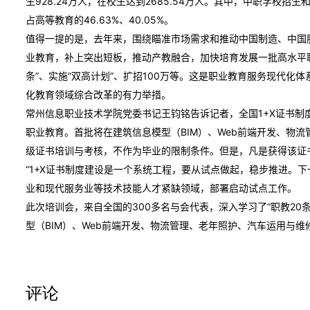
生928.24万人，在校生达到2685.54万人。其中，中职学校招
占高等教育的46.63%、40.05%。
值得一提的是，去年来，围绕瞄准市场需求和推动中国制造、中国
业教育，补上突出短板，推动产教融合，加快培育发展一批高水平
条”、实施“双高计划”、扩招100万等。这是职业教育服务现代
化教育领域综合改革的有力举措。
常州信息职业技术学院党委书记王钧铭告诉记者，全国1+X证书
职业教育。首批将在建筑信息模型（BIM）、Web前端开发、物
级证书培训与考核，不作为毕业的限制条件。但是，凡是获得该证
“1+X证书制度建设是一个系统工程，要从试点做起，稳步推进。
业和现代服务业等技术技能人才紧缺领域，部署启动试点工作。
此次培训会，来自全国的300多名与会代表，深入学习了“职教20
型（BIM）、Web前端开发、物流管理、老年照护、汽车运用与
评论