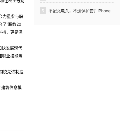
生和在校生分别
级证书院校申报流程公布
5
不配充电头，不送保护套？iPhone
会力量参与职
12 有逼格配件推荐！
了“职教20
举措，更是深
加快发展现代
加职业技能等
围绕先进制造
了建筑信息模