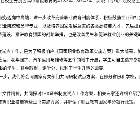
生和在校生分别占高中阶段教育的41.37%、39.47%；高职（专科）院校招
服务迈向中高端，进一步改革完善职业教育制度体系，积极鼓励企业和社
职业院校和品牌专业，以及培养国家发展急需的各类高技能人才，先后出台
化体系建设、推进教育强国的战略举措，也是改善民生和促进就业创业的关键
制度试点工作，是为了积极响应《国家职业教育改革实施方案》重大部署，
流管理、老年照护、汽车运用与维修等五个领域中开展，学生可自主选择参
书的学生，将会取得一定学分，以利于学生升造的需要。
下一步，我们将会同国家有关部门共同研制试点方案，在部分省份和学校，
条”文件精神，共同探讨1+X证书制度试点工作方案，相关专家还详细介绍
维修等职业技能等级证书实施方案，并解读了职业教育国家学分银行政策。