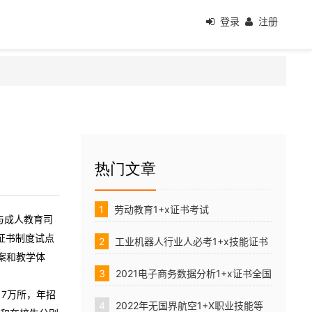
登录
注册
热门文章
1
劳动教育1+x证书考试
与成人教育司
证书制度试点
2
工业机器人行业人必考1+x技能证书
案和教学体
3
2021电子商务数据分析1+x证书全国
17万所，年招
统考报名方式详解
4
2022年无国界航空1+X职业技能等